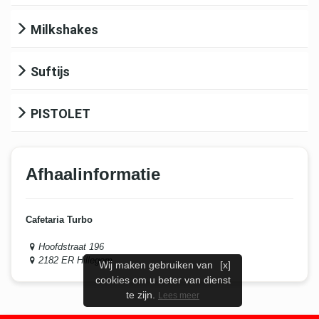
Milkshakes
Suftijs
PISTOLET
Afhaalinformatie
Cafetaria Turbo
Hoofdstraat 196
2182 ER Hillegom
Wij maken gebruiken van
[x]
cookies om u beter van dienst
te zijn.
Lees meer